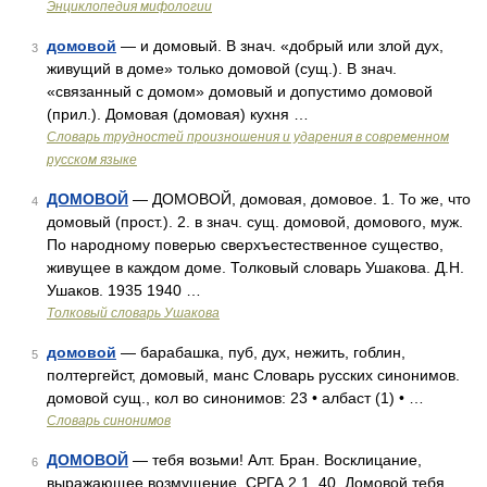
Энциклопедия мифологии
домовой
— и домовый. В знач. «добрый или злой дух,
3
живущий в доме» только домовой (сущ.). В знач.
«связанный с домом» домовый и допустимо домовой
(прил.). Домовая (домовая) кухня …
Словарь трудностей произношения и ударения в современном
русском языке
ДОМОВОЙ
— ДОМОВОЙ, домовая, домовое. 1. То же, что
4
домовый (прост.). 2. в знач. сущ. домовой, домового, муж.
По народному поверью сверхъестественное существо,
живущее в каждом доме. Толковый словарь Ушакова. Д.Н.
Ушаков. 1935 1940 …
Толковый словарь Ушакова
домовой
— барабашка, пуб, дух, нежить, гоблин,
5
полтергейст, домовый, манс Словарь русских синонимов.
домовой сущ., кол во синонимов: 23 • албаст (1) • …
Словарь синонимов
ДОМОВОЙ
— тебя возьми! Алт. Бран. Восклицание,
6
выражающее возмущение. СРГА 2 1, 40. Домовой тебя