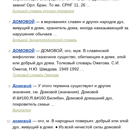
замни! Орл. Бран. То же. СРНГ 11, 26 …
Большой словарь русских поговорок
ДОМОВОЙ
— в верованиях славян и других народов дух,
7
живущий в доме, хранитель дома, иногда наказывающий за
нарушение обычаев …
Большой Энциклопедический словарь
ДОМОВОЙ
— ДОМОВОЙ, ого, муж. В славянской
8
мифологии: сказочное существо, обитающее в доме, злой
или добрый дух дома. Толковый словарь Ожегова. С.И.
Ожегов, Н.Ю. Шведова. 1949 1992 …
Толковый словарь Ожегова
Домовой
— У этого термина существуют и другие
9
значения, см. Домовой (значения). Домовой
И.&#160;Я.&#160;Билибин, Домовой домашний дух,
покровитель семьи …
Википедия
домовой
— ого; м. В народных поверьях: добрый или злой
10
дух, живущий в доме. ● Из всей нечистой силы домовой