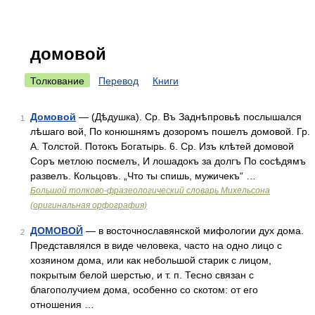
домовой
Толкование
Перевод
Книги
Домовой
— (Дѣдушка). Ср. Въ Заднѣпровьѣ послышался
1
лѣшаго вой, По конюшнямъ дозоромъ пошелъ домовой. Гр.
А. Толстой. Потокъ Богатырь. 6. Ср. Изъ клѣтей домовой
Соръ метлою посмелъ, И лошадокъ за долгъ По сосѣдямъ
развелъ. Кольцовъ. „Что ты спишь, мужичекъ“ …
Большой толково-фразеологический словарь Михельсона
(оригинальная орфография)
ДОМОВОЙ
— в восточнославянской мифологии дух дома.
2
Представлялся в виде человека, часто на одно лицо с
хозяином дома, или как небольшой старик с лицом,
покрытым белой шерстью, и т. п. Тесно связан с
благополучием дома, особенно со скотом: от его
отношения …