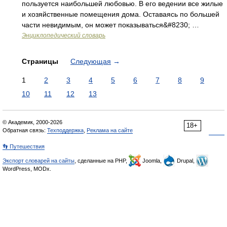
пользуется наибольшей любовью. В его ведении все жилые
и хозяйственные помещения дома. Оставаясь по большей
части невидимым, он может показываться&#8230; …
Энциклопедический словарь
Страницы
Следующая
→
1
2
3
4
5
6
7
8
9
10
11
12
13
© Академик, 2000-2026
18+
Обратная связь:
Техподдержка
,
Реклама на сайте
👣 Путешествия
Экспорт словарей на сайты
, сделанные на PHP,
Joomla,
Drupal,
WordPress, MODx.